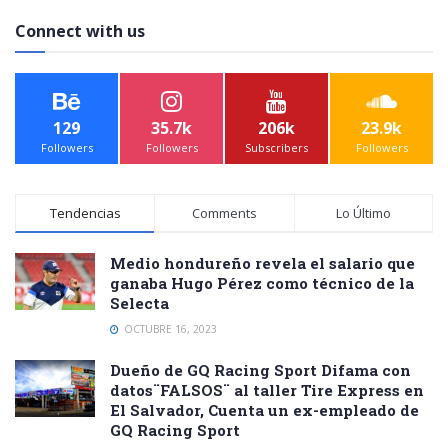
Connect with us
129
35.7k
206k
23.9k
Followers
Followers
Subscribers
Followers
Tendencias
Comments
Lo Último
Medio hondureño revela el salario que
ganaba Hugo Pérez como técnico de la
Selecta
OCTUBRE 16, 2023
Dueño de GQ Racing Sport Difama con
datos¨FALSOS¨ al taller Tire Express en
El Salvador, Cuenta un ex-empleado de
GQ Racing Sport