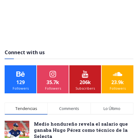
Connect with us
129
35.7k
206k
23.9k
Followers
Followers
Subscribers
Followers
Tendencias
Comments
Lo Último
Medio hondureño revela el salario que
ganaba Hugo Pérez como técnico de la
Selecta